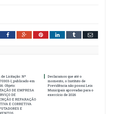
tter
Facebook
Google+
Pinterest
LinkedIn
Tumblr
Email
 de Licitação: Nº
Declaramos que até o
70303-I, publicado em
momento, o Instituto de
6. Objeto:
Previdência não possui Leis
TAÇÃO DE EMPRESA
Municipais aprovadas para o
RVIÇO DE
exercício de 2026
NÇÃO E REPARAÇÃO
TIVA E CORRETIVA
PUTADORES E
MENTOS