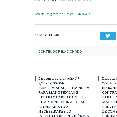
POR
CR2-ADMIN11
EM
28 DE NOVEMBRO DE 2024
Ata de Registro de Preço 0042024.2
COMPARTILHAR:
Twi
CONTEÚDO RELACIONADO
Dispensa de Licitação Nº
Dispensa
7/2026-300404-I
7/2026-2
(CONTRATAÇÃO DE EMPRESA
01/04/202
PARA MANUTENÇÃO E
CONTRA
REPARAÇÃO DE APARELHOS
PARA SE
DE AR CONDICIONADO, EM
MANUTE
ATENDIMENTO ÀS
PREVEN
NECESSIDADES DO
DE COM
INSTITUTO DE PREVIDÊNCIA
EQUIPA