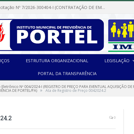
Dispensa de Licitação Nº 7/2026-300404-I (CONTRATAÇÃO DE EMPRESA PARA MANUTENÇÃO E REPARAÇÃO DE APARELHOS DE AR CONDICIONADO, EM ATENDIMENTO ÀS NECESSIDADES DO INSTITUTO DE PREVIDÊNCIA MUNICIPAL DE PORTEL/PA)
IÇOS
ESTRUTURA ORGANIZACIONAL
LEGISLAÇÃO
PORTAL DA TRANSPARÊNCIA
 Eletrônico Nº 004/2024-I (REGISTRO DE PREÇO PARA EVENTUAL AQUISIÇÃO DE
»
DÊNCIA DE PORTEL/PA)
Ata de Registro de Preço 0042024.2
24.2
0