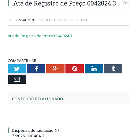
Ata de Registro de Preço 0042024.3
0
POR
CR2-ADMIN11
EM
28 DE NOVEMBRO DE 2024
Ata de Registro de Preço 0042024.3
COMPARTILHAR:
Twitter
Facebook
Google+
Pinterest
LinkedIn
Tumblr
Email
CONTEÚDO RELACIONADO
Dispensa de Licitação Nº
7/2026-300404-I