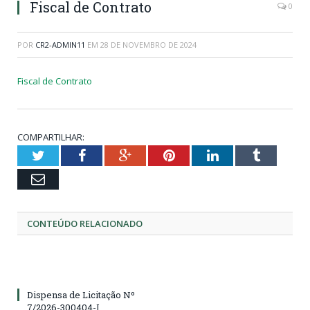
Fiscal de Contrato
0
POR
CR2-ADMIN11
EM
28 DE NOVEMBRO DE 2024
Fiscal de Contrato
COMPARTILHAR:
Twitter
Facebook
Google+
Pinterest
LinkedIn
Tumblr
Email
CONTEÚDO RELACIONADO
Dispensa de Licitação Nº
7/2026-300404-I