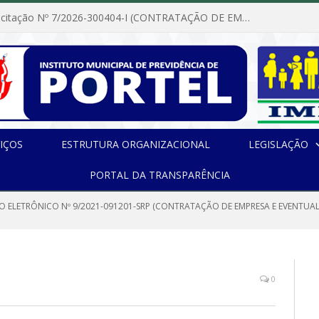
Dispensa de Licitação Nº 7/2026-300404-I (CONTRATAÇÃO DE EMPRESA PARA MANUTENÇÃO E REPARAÇÃO DE APARELHOS DE AR CONDICIONADO, EM ATENDIMENTO ÀS NECESSIDADES DO INSTITUTO DE PREVIDÊNCIA MUNICIPAL DE PORTEL/PA)
IÇOS
ESTRUTURA ORGANIZACIONAL
LEGISLAÇÃO
PORTAL DA TRANSPARÊNCIA
O ELETRÔNICO Nº 9/2021-091201-SRP (CONTRATAÇÃO DE EMPRESA E EVENTUAL
0