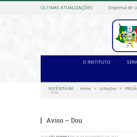
ÚLTIMAS ATUALIZAÇÕES:
O INSTITUTO
SERV
»
»
VOCÊ ESTÁ EM:
Home
Licitações
PREGÃ
– Dou
Aviso – Dou
POR
CR2-ADMIN7
EM
29 DE NOVEMBRO DE 2021