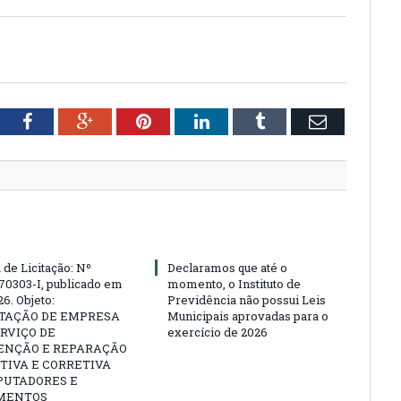
tter
Facebook
Google+
Pinterest
LinkedIn
Tumblr
Email
 de Licitação: Nº
Declaramos que até o
70303-I, publicado em
momento, o Instituto de
6. Objeto:
Previdência não possui Leis
TAÇÃO DE EMPRESA
Municipais aprovadas para o
RVIÇO DE
exercício de 2026
NÇÃO E REPARAÇÃO
TIVA E CORRETIVA
PUTADORES E
MENTOS