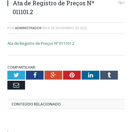
Ata de Registro de Preços Nº
0
011101.2
POR
ADMINISTRADOR
EM
8 DE NOVEMBRO DE 2022
Ata de Registro de Preços Nº 011101.2
COMPARTILHAR:
Twitter
Facebook
Google+
Pinterest
LinkedIn
Tumblr
Email
CONTEÚDO RELACIONADO