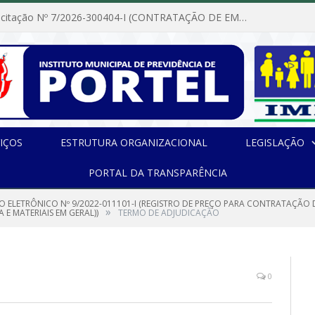
Dispensa de Licitação Nº 7/2026-300404-I (CONTRATAÇÃO DE EMPRESA PARA MANUTENÇÃO E REPARAÇÃO DE APARELHOS DE AR CONDICIONADO, EM ATENDIMENTO ÀS NECESSIDADES DO INSTITUTO DE PREVIDÊNCIA MUNICIPAL DE PORTEL/PA)
IÇOS
ESTRUTURA ORGANIZACIONAL
LEGISLAÇÃO
PORTAL DA TRANSPARÊNCIA
O ELETRÔNICO Nº 9/2022-011101-I (REGISTRO DE PREÇO PARA CONTRATAÇÃO 
»
E MATERIAIS EM GERAL))
TERMO DE ADJUDICAÇÃO
0