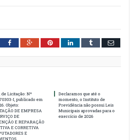
tter
Facebook
Google+
Pinterest
LinkedIn
Tumblr
Email
 de Licitação: Nº
Declaramos que até o
70303-I, publicado em
momento, o Instituto de
6. Objeto:
Previdência não possui Leis
TAÇÃO DE EMPRESA
Municipais aprovadas para o
RVIÇO DE
exercício de 2026
NÇÃO E REPARAÇÃO
TIVA E CORRETIVA
PUTADORES E
MENTOS