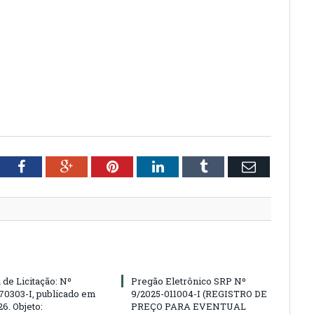
tter
Facebook
Google+
Pinterest
LinkedIn
Tumblr
Email
 de Licitação: Nº
Pregão Eletrônico SRP Nº
70303-I, publicado em
9/2025-011004-I (REGISTRO DE
6. Objeto:
PREÇO PARA EVENTUAL