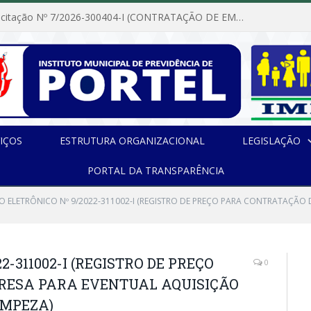
Dispensa de Licitação Nº 7/2026-300404-I (CONTRATAÇÃO DE EMPRESA PARA MANUTENÇÃO E REPARAÇÃO DE APARELHOS DE AR CONDICIONADO, EM ATENDIMENTO ÀS NECESSIDADES DO INSTITUTO DE PREVIDÊNCIA MUNICIPAL DE PORTEL/PA)
IÇOS
ESTRUTURA ORGANIZACIONAL
LEGISLAÇÃO
PORTAL DA TRANSPARÊNCIA
O ELETRÔNICO Nº 9/2022-311002-I (REGISTRO DE PREÇO PARA CONTRATAÇÃO 
-311002-I (REGISTRO DE PREÇO
0
RESA PARA EVENTUAL AQUISIÇÃO
IMPEZA)