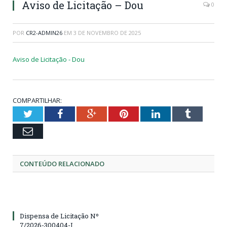
Aviso de Licitação – Dou
0
POR
CR2-ADMIN26
EM
3 DE NOVEMBRO DE 2025
Aviso de Licitação - Dou
COMPARTILHAR:
Twitter
Facebook
Google+
Pinterest
LinkedIn
Tumblr
Email
CONTEÚDO RELACIONADO
Dispensa de Licitação Nº
7/2026-300404-I