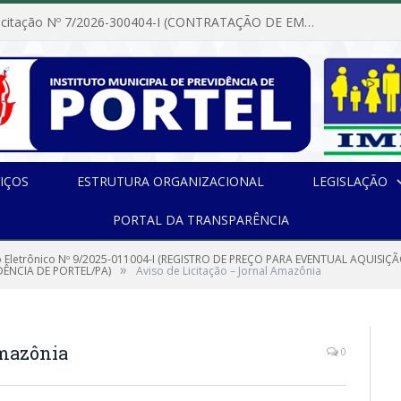
Dispensa de Licitação Nº 7/2026-300404-I (CONTRATAÇÃO DE EMPRESA PARA MANUTENÇÃO E REPARAÇÃO DE APARELHOS DE AR CONDICIONADO, EM ATENDIMENTO ÀS NECESSIDADES DO INSTITUTO DE PREVIDÊNCIA MUNICIPAL DE PORTEL/PA)
IÇOS
ESTRUTURA ORGANIZACIONAL
LEGISLAÇÃO
PORTAL DA TRANSPARÊNCIA
 Eletrônico Nº 9/2025-011004-I (REGISTRO DE PREÇO PARA EVENTUAL AQUISIÇ
»
DÊNCIA DE PORTEL/PA)
Aviso de Licitação – Jornal Amazônia
Amazônia
0