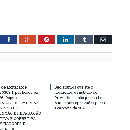
tter
Facebook
Google+
Pinterest
LinkedIn
Tumblr
Email
 de Licitação: Nº
Declaramos que até o
70303-I, publicado em
momento, o Instituto de
6. Objeto:
Previdência não possui Leis
TAÇÃO DE EMPRESA
Municipais aprovadas para o
RVIÇO DE
exercício de 2026
NÇÃO E REPARAÇÃO
TIVA E CORRETIVA
PUTADORES E
MENTOS