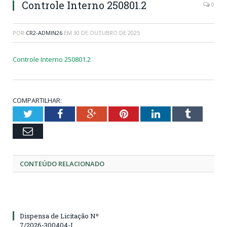
Controle Interno 250801.2
0
POR
CR2-ADMIN26
EM
30 DE OUTUBRO DE 2025
Controle Interno 250801.2
COMPARTILHAR:
Twitter
Facebook
Google+
Pinterest
LinkedIn
Tumblr
Email
CONTEÚDO RELACIONADO
Dispensa de Licitação Nº
7/2026-300404-I