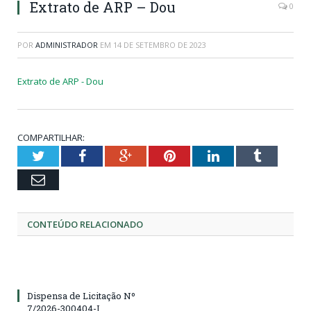
Extrato de ARP – Dou
0
POR
ADMINISTRADOR
EM
14 DE SETEMBRO DE 2023
Extrato de ARP - Dou
COMPARTILHAR:
Twitter
Facebook
Google+
Pinterest
LinkedIn
Tumblr
Email
CONTEÚDO RELACIONADO
Dispensa de Licitação Nº
7/2026-300404-I