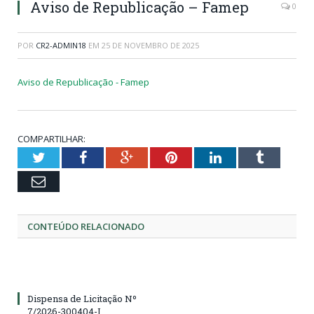
Aviso de Republicação – Famep
0
POR
CR2-ADMIN18
EM
25 DE NOVEMBRO DE 2025
Aviso de Republicação - Famep
COMPARTILHAR:
Twitter
Facebook
Google+
Pinterest
LinkedIn
Tumblr
Email
CONTEÚDO RELACIONADO
Dispensa de Licitação Nº
7/2026-300404-I