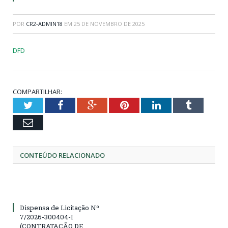
POR
CR2-ADMIN18
EM
25 DE NOVEMBRO DE 2025
DFD
COMPARTILHAR:
Twitter
Facebook
Google+
Pinterest
LinkedIn
Tumblr
Email
CONTEÚDO RELACIONADO
Dispensa de Licitação Nº
7/2026-300404-I
(CONTRATAÇÃO DE