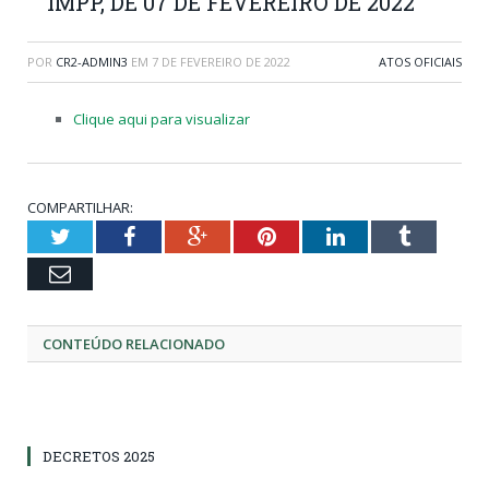
IMPP, DE 07 DE FEVEREIRO DE 2022
POR
CR2-ADMIN3
EM
7 DE FEVEREIRO DE 2022
ATOS OFICIAIS
Clique aqui para visualizar
COMPARTILHAR:
Twitter
Facebook
Google+
Pinterest
LinkedIn
Tumblr
Email
CONTEÚDO RELACIONADO
DECRETOS 2025