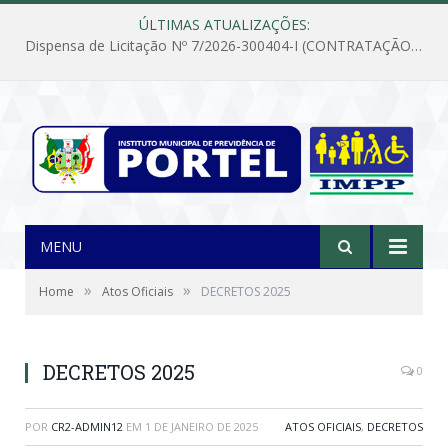
ÚLTIMAS ATUALIZAÇÕES:
Dispensa de Licitação Nº 7/2026-300404-I (CONTRATAÇÃO DE EMPRESA PARA MANUTENÇÃO E REPARAÇÃO DE APARELHOS DE AR CONDICIONADO, EM ATENDIMENTO ÀS NECESSIDADES DO INSTITUTO DE PREVIDÊNCIA MUNICIPAL DE PORTEL/PA)
MENU
»
»
Home
Atos Oficiais
DECRETOS 2025
DECRETOS 2025
0
POR
CR2-ADMIN12
EM
1 DE JANEIRO DE 2025
ATOS OFICIAIS
,
DECRETOS