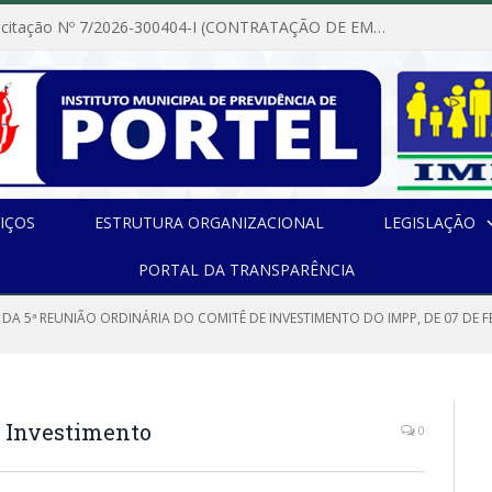
Dispensa de Licitação Nº 7/2026-300404-I (CONTRATAÇÃO DE EMPRESA PARA MANUTENÇÃO E REPARAÇÃO DE APARELHOS DE AR CONDICIONADO, EM ATENDIMENTO ÀS NECESSIDADES DO INSTITUTO DE PREVIDÊNCIA MUNICIPAL DE PORTEL/PA)
IÇOS
ESTRUTURA ORGANIZACIONAL
LEGISLAÇÃO
PORTAL DA TRANSPARÊNCIA
 DA 5ª REUNIÃO ORDINÁRIA DO COMITÊ DE INVESTIMENTO DO IMPP, DE 07 DE F
e Investimento
0