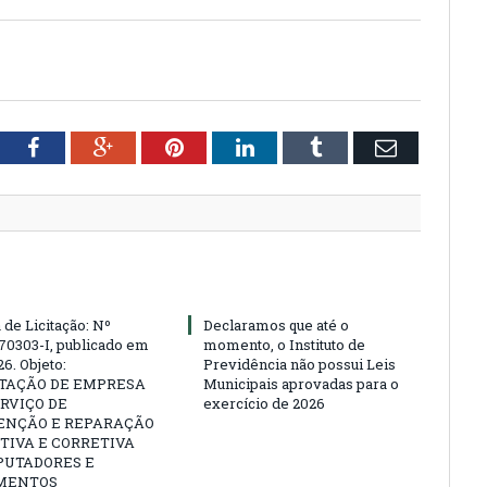
tter
Facebook
Google+
Pinterest
LinkedIn
Tumblr
Email
 de Licitação: Nº
Declaramos que até o
70303-I, publicado em
momento, o Instituto de
6. Objeto:
Previdência não possui Leis
TAÇÃO DE EMPRESA
Municipais aprovadas para o
RVIÇO DE
exercício de 2026
NÇÃO E REPARAÇÃO
TIVA E CORRETIVA
PUTADORES E
MENTOS