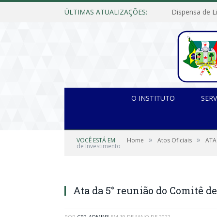
ÚLTIMAS ATUALIZAÇÕES:
O INSTITUTO
SERV
»
»
VOCÊ ESTÁ EM:
Home
Atos Oficiais
ATA
de Investimento
Ata da 5° reunião do Comitê d
POR
CR2-ADMIN3
EM
19 DE MAIO DE 2022