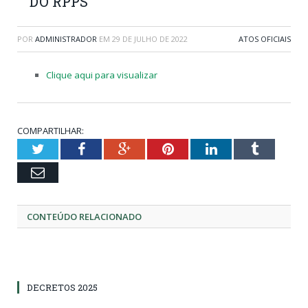
DO RPPS
POR
ADMINISTRADOR
EM
29 DE JULHO DE 2022
ATOS OFICIAIS
Clique aqui para visualizar
COMPARTILHAR:
Twitter
Facebook
Google+
Pinterest
LinkedIn
Tumblr
Email
CONTEÚDO RELACIONADO
DECRETOS 2025