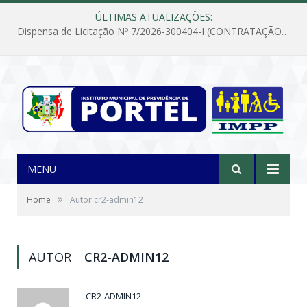
ÚLTIMAS ATUALIZAÇÕES:
Dispensa de Licitação Nº 7/2026-300404-I (CONTRATAÇÃO DE EMPRESA PARA MANUTENÇÃO E REPARAÇÃO DE APARELHOS DE AR CONDICIONADO, EM ATENDIMENTO ÀS NECESSIDADES DO INSTITUTO DE PREVIDÊNCIA MUNICIPAL DE PORTEL/PA)
MENU
»
Home
Autor cr2-admin12
AUTOR
CR2-ADMIN12
CR2-ADMIN12