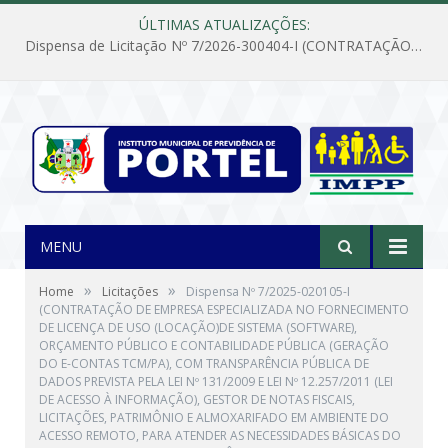
ÚLTIMAS ATUALIZAÇÕES:
Dispensa de Licitação Nº 7/2026-300404-I (CONTRATAÇÃO DE EMPRESA PARA MANUTENÇÃO E REPARAÇÃO DE APARELHOS DE AR CONDICIONADO, EM ATENDIMENTO ÀS NECESSIDADES DO INSTITUTO DE PREVIDÊNCIA MUNICIPAL DE PORTEL/PA)
MENU
»
»
Home
Licitações
Dispensa Nº 7/2025-020105-I
(CONTRATAÇÃO DE EMPRESA ESPECIALIZADA NO FORNECIMENTO
DE LICENÇA DE USO (LOCAÇÃO)DE SISTEMA (SOFTWARE),
ORÇAMENTO PÚBLICO E CONTABILIDADE PÚBLICA (GERAÇÃO
DO E-CONTAS TCM/PA), COM TRANSPARÊNCIA PÚBLICA DE
DADOS PREVISTA PELA LEI Nº 131/2009 E LEI Nº 12.257/2011 (LEI
DE ACESSO À INFORMAÇÃO), GESTOR DE NOTAS FISCAIS,
LICITAÇÕES, PATRIMÔNIO E ALMOXARIFADO EM AMBIENTE DO
ACESSO REMOTO, PARA ATENDER AS NECESSIDADES BÁSICAS DO