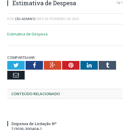
Estimativa de Despesa
0
POR
CR2-ADMIN12
EM
9 DE FEVEREIRO DE 2025
Estimativa de Despesa
COMPARTILHAR:
Twitter
Facebook
Google+
Pinterest
LinkedIn
Tumblr
Email
CONTEÚDO RELACIONADO
Dispensa de Licitação Nº
7/2026-300404-I