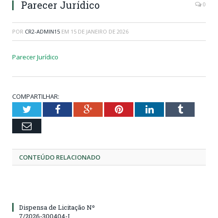
Parecer Jurídico
0
POR
CR2-ADMIN15
EM
15 DE JANEIRO DE 2026
Parecer Jurídico
COMPARTILHAR:
Twitter
Facebook
Google+
Pinterest
LinkedIn
Tumblr
Email
CONTEÚDO RELACIONADO
Dispensa de Licitação Nº
7/2026-300404-I