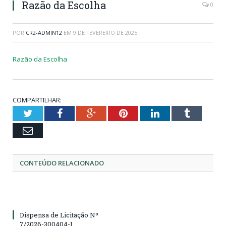
Razão da Escolha
0
POR
CR2-ADMIN12
EM
9 DE FEVEREIRO DE 2025
Razão da Escolha
COMPARTILHAR:
Twitter
Facebook
Google+
Pinterest
LinkedIn
Tumblr
Email
CONTEÚDO RELACIONADO
Dispensa de Licitação Nº
7/2026-300404-I