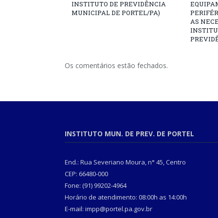
INSTITUTO DE PREVIDÊNCIA
EQUIPA
MUNICIPAL DE PORTEL/PA)
PERIFÉ
AS NECE
INSTITU
PREVIDÊ
Os comentários estão fechados.
INSTITUTO MUN. DE PREV. DE PORTEL
End.: Rua Severiano Moura, n° 45, Centro
CEP: 66480-000
Fone: (91) 99202-4964
Horário de atendimento: 08:00h as 14:00h
E-mail: impp@portel.pa.gov.br