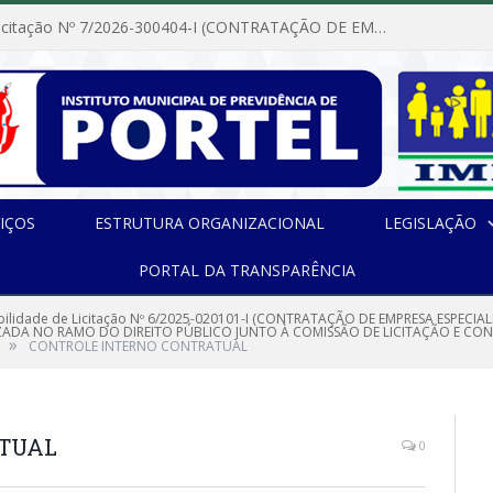
Dispensa de Licitação Nº 7/2026-300404-I (CONTRATAÇÃO DE EMPRESA PARA MANUTENÇÃO E REPARAÇÃO DE APARELHOS DE AR CONDICIONADO, EM ATENDIMENTO ÀS NECESSIDADES DO INSTITUTO DE PREVIDÊNCIA MUNICIPAL DE PORTEL/PA)
IÇOS
ESTRUTURA ORGANIZACIONAL
LEGISLAÇÃO
PORTAL DA TRANSPARÊNCIA
ibilidade de Licitação Nº 6/2025-020101-I (CONTRATAÇÃO DE EMPRESA ESPECI
ADA NO RAMO DO DIREITO PÚBLICO JUNTO À COMISSÃO DE LICITAÇÃO E CON
»
CONTROLE INTERNO CONTRATUAL
ATUAL
0