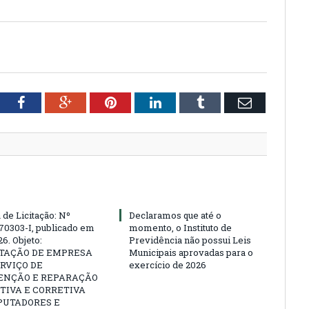
tter
Facebook
Google+
Pinterest
LinkedIn
Tumblr
Email
 de Licitação: Nº
Declaramos que até o
70303-I, publicado em
momento, o Instituto de
6. Objeto:
Previdência não possui Leis
TAÇÃO DE EMPRESA
Municipais aprovadas para o
RVIÇO DE
exercício de 2026
NÇÃO E REPARAÇÃO
TIVA E CORRETIVA
PUTADORES E