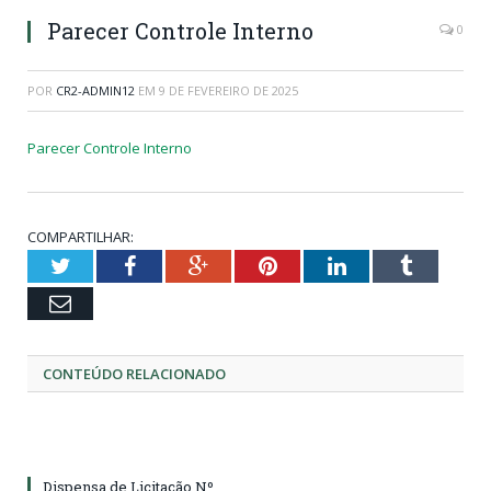
Parecer Controle Interno
0
POR
CR2-ADMIN12
EM
9 DE FEVEREIRO DE 2025
Parecer Controle Interno
COMPARTILHAR:
Twitter
Facebook
Google+
Pinterest
LinkedIn
Tumblr
Email
CONTEÚDO RELACIONADO
Dispensa de Licitação Nº