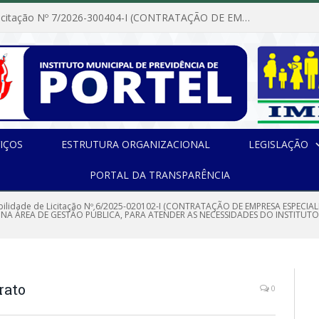
Dispensa de Licitação Nº 7/2026-300404-I (CONTRATAÇÃO DE EMPRESA PARA MANUTENÇÃO E REPARAÇÃO DE APARELHOS DE AR CONDICIONADO, EM ATENDIMENTO ÀS NECESSIDADES DO INSTITUTO DE PREVIDÊNCIA MUNICIPAL DE PORTEL/PA)
IÇOS
ESTRUTURA ORGANIZACIONAL
LEGISLAÇÃO
PORTAL DA TRANSPARÊNCIA
ibilidade de Licitação Nº 6/2025-020102-I (CONTRATAÇÃO DE EMPRESA ESPECI
A ÁREA DE GESTÃO PÚBLICA, PARA ATENDER AS NECESSIDADES DO INSTITUTO 
rato
0