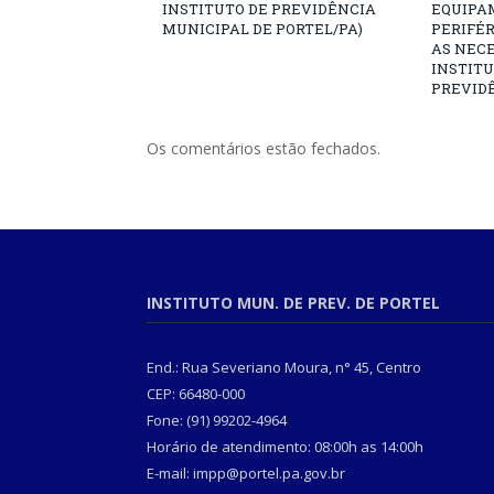
INSTITUTO DE PREVIDÊNCIA
EQUIPA
MUNICIPAL DE PORTEL/PA)
PERIFÉ
AS NECE
INSTITU
PREVIDÊ
Os comentários estão fechados.
INSTITUTO MUN. DE PREV. DE PORTEL
End.: Rua Severiano Moura, n° 45, Centro
CEP: 66480-000
Fone: (91) 99202-4964
Horário de atendimento: 08:00h as 14:00h
E-mail: impp@portel.pa.gov.br