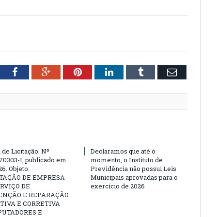
tter
Facebook
Google+
Pinterest
LinkedIn
Tumblr
Email
 de Licitação: Nº
Declaramos que até o
70303-I, publicado em
momento, o Instituto de
6. Objeto:
Previdência não possui Leis
TAÇÃO DE EMPRESA
Municipais aprovadas para o
RVIÇO DE
exercício de 2026
NÇÃO E REPARAÇÃO
TIVA E CORRETIVA
PUTADORES E