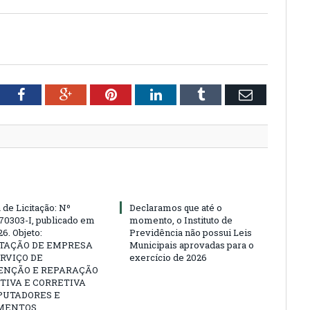
tter
Facebook
Google+
Pinterest
LinkedIn
Tumblr
Email
 de Licitação: Nº
Declaramos que até o
70303-I, publicado em
momento, o Instituto de
6. Objeto:
Previdência não possui Leis
TAÇÃO DE EMPRESA
Municipais aprovadas para o
RVIÇO DE
exercício de 2026
NÇÃO E REPARAÇÃO
TIVA E CORRETIVA
PUTADORES E
MENTOS