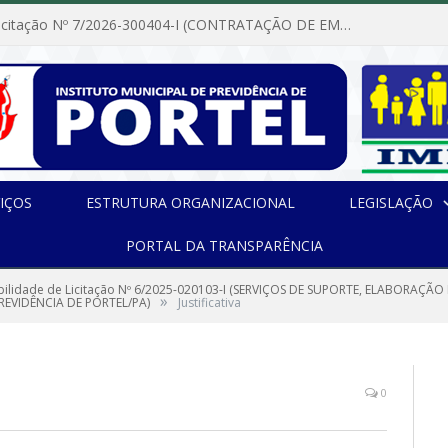
Dispensa de Licitação Nº 7/2026-300404-I (CONTRATAÇÃO DE EMPRESA PARA MANUTENÇÃO E REPARAÇÃO DE APARELHOS DE AR CONDICIONADO, EM ATENDIMENTO ÀS NECESSIDADES DO INSTITUTO DE PREVIDÊNCIA MUNICIPAL DE PORTEL/PA)
IÇOS
ESTRUTURA ORGANIZACIONAL
LEGISLAÇÃO
PORTAL DA TRANSPARÊNCIA
ibilidade de Licitação Nº 6/2025-020103-I (SERVIÇOS DE SUPORTE, ELABORA
»
REVIDÊNCIA DE PORTEL/PA)
Justificativa
0