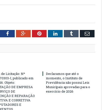
tter
Facebook
Google+
Pinterest
LinkedIn
Tumblr
Email
 de Licitação: Nº
Declaramos que até o
70303-I, publicado em
momento, o Instituto de
6. Objeto:
Previdência não possui Leis
TAÇÃO DE EMPRESA
Municipais aprovadas para o
RVIÇO DE
exercício de 2026
NÇÃO E REPARAÇÃO
TIVA E CORRETIVA
PUTADORES E
MENTOS