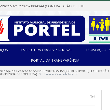
Dispensa de Licitação Nº 7/2026-300404-I (CONTRATAÇÃO DE EMPRESA PARA MANUTENÇÃO E REPARAÇÃO DE APARELHOS DE AR CONDICIONADO, EM ATENDIMENTO ÀS NECESSIDADES DO INSTITUTO DE PREVIDÊNCIA MUNICIPAL DE PORTEL/PA)
IÇOS
ESTRUTURA ORGANIZACIONAL
LEGISLAÇÃO
PORTAL DA TRANSPARÊNCIA
ibilidade de Licitação Nº 6/2025-020103-I (SERVIÇOS DE SUPORTE, ELABORA
»
REVIDÊNCIA DE PORTEL/PA)
Parecer Controle Interno
0