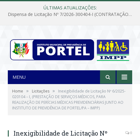
ÚLTIMAS ATUALIZAÇÕES:
Dispensa de Licitação Nº 7/2026-300404-I (CONTRATAÇÃO DE EMPRESA PARA MANUTENÇÃO E REPARAÇÃO DE APARELHOS DE AR CONDICIONADO, EM ATENDIMENTO ÀS NECESSIDADES DO INSTITUTO DE PREVIDÊNCIA MUNICIPAL DE PORTEL/PA)
MENU
»
»
Home
Licitações
Inexigibilidade de Licitação Nº 6/2025-
020104 – I, (PRESTAÇÃO DE SERVIÇOS MÉDICOS, PARA
REALIZAÇÃO DE PERÍCIAS MÉDICAS PREVIDENCIÁRIAS JUNTO AO
INSTITUTO DE PREVIDÊNCIA DE PORTEL/PA – IMPP)
Inexigibilidade de Licitação Nº
0