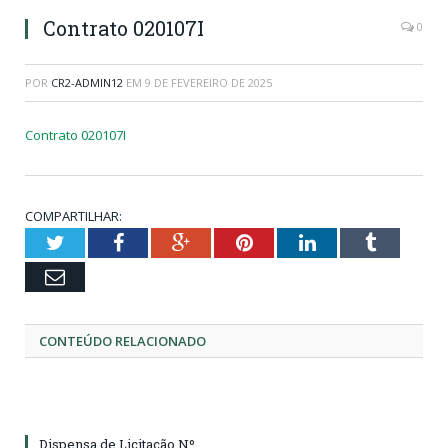
Contrato 020107I
0
POR
CR2-ADMIN12
EM
9 DE FEVEREIRO DE 2025
Contrato 020107I
COMPARTILHAR:
Twitter
Facebook
Google+
Pinterest
LinkedIn
Tumblr
Email
CONTEÚDO RELACIONADO
Dispensa de Licitação Nº