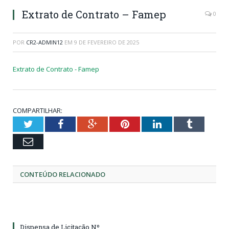
Extrato de Contrato – Famep
0
POR
CR2-ADMIN12
EM
9 DE FEVEREIRO DE 2025
Extrato de Contrato - Famep
COMPARTILHAR:
Twitter
Facebook
Google+
Pinterest
LinkedIn
Tumblr
Email
CONTEÚDO RELACIONADO
Dispensa de Licitação Nº