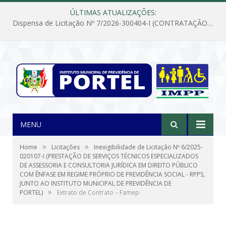
ÚLTIMAS ATUALIZAÇÕES:
Dispensa de Licitação Nº 7/2026-300404-I (CONTRATAÇÃO DE EMPRESA PARA MANUTENÇÃO E REPARAÇÃO DE APARELHOS DE AR CONDICIONADO, EM ATENDIMENTO ÀS NECESSIDADES DO INSTITUTO DE PREVIDÊNCIA MUNICIPAL DE PORTEL/PA)
MENU
»
»
Home
Licitações
Inexigibilidade de Licitação Nº 6/2025-
020107-I (PRESTAÇÃO DE SERVIÇOS TÉCNICOS ESPECIALIZADOS
DE ASSESSORIA E CONSULTORIA JURÍDICA EM DIREITO PÚBLICO
COM ÊNFASE EM REGIME PRÓPRIO DE PREVIDÊNCIA SOCIAL - RPPS,
JUNTO AO INSTITUTO MUNICIPAL DE PREVIDÊNCIA DE
»
PORTEL)
Extrato de Contrato – Famep