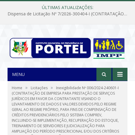
ÚLTIMAS ATUALIZAÇÕES:
Dispensa de Licitação Nº 7/2026-300404-I (CONTRATAÇÃO DE EMPRESA PARA MANUTENÇÃO E REPARAÇÃO DE APARELHOS DE AR CONDICIONADO, EM ATENDIMENTO ÀS NECESSIDADES DO INSTITUTO DE PREVIDÊNCIA MUNICIPAL DE PORTEL/PA)
MENU
»
»
Home
Licitações
Inexigibilidade Nº 006/2024-240601-I
(CONTRATAÇÃO DE EMPRESA PARA PRESTAÇÃO DE SERVIÇOS
JURÍDICOS EM FAVOR DA CONTRATANTE VISANDO O
LEVANTAMENTO DE DADOS E VALORES DEVIDOS PELO REGIME
GERAL AO REGIME PRÓPRIO, PARA FINS DE COMPENSAÇÃO DE
CRÉDITOS PREVIDENCIÁRIOS PELO SISTEMA COMPREV,
INCLUINDO-SE IMPLEMENTAÇÃO, RECUPERAÇÃO DO ESTOQUE,
TREINAMENTO DE SERVIDORES E JUDICIALIZAÇÃO PARA
AMPLIAÇÃO DO PERÍODO PRESCRICIONAL E/OU DOS CRITÉRIOS