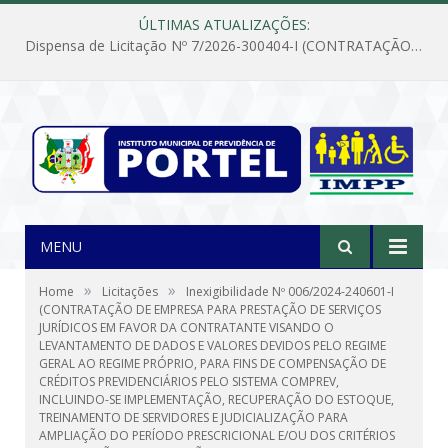
ÚLTIMAS ATUALIZAÇÕES:
Dispensa de Licitação Nº 7/2026-300404-I (CONTRATAÇÃO DE EMPRESA PARA MANUTENÇÃO E REPARAÇÃO DE APARELHOS DE AR CONDICIONADO, EM ATENDIMENTO ÀS NECESSIDADES DO INSTITUTO DE PREVIDÊNCIA MUNICIPAL DE PORTEL/PA)
MENU
»
»
Home
Licitações
Inexigibilidade Nº 006/2024-240601-I
(CONTRATAÇÃO DE EMPRESA PARA PRESTAÇÃO DE SERVIÇOS
JURÍDICOS EM FAVOR DA CONTRATANTE VISANDO O
LEVANTAMENTO DE DADOS E VALORES DEVIDOS PELO REGIME
GERAL AO REGIME PRÓPRIO, PARA FINS DE COMPENSAÇÃO DE
CRÉDITOS PREVIDENCIÁRIOS PELO SISTEMA COMPREV,
INCLUINDO-SE IMPLEMENTAÇÃO, RECUPERAÇÃO DO ESTOQUE,
TREINAMENTO DE SERVIDORES E JUDICIALIZAÇÃO PARA
AMPLIAÇÃO DO PERÍODO PRESCRICIONAL E/OU DOS CRITÉRIOS