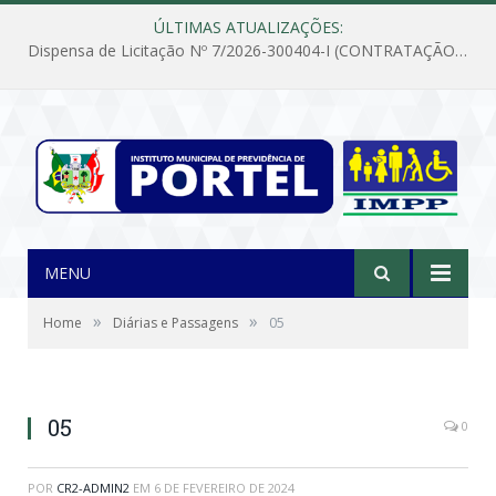
ÚLTIMAS ATUALIZAÇÕES:
Dispensa de Licitação Nº 7/2026-300404-I (CONTRATAÇÃO DE EMPRESA PARA MANUTENÇÃO E REPARAÇÃO DE APARELHOS DE AR CONDICIONADO, EM ATENDIMENTO ÀS NECESSIDADES DO INSTITUTO DE PREVIDÊNCIA MUNICIPAL DE PORTEL/PA)
MENU
»
»
Home
Diárias e Passagens
05
05
0
POR
CR2-ADMIN2
EM
6 DE FEVEREIRO DE 2024