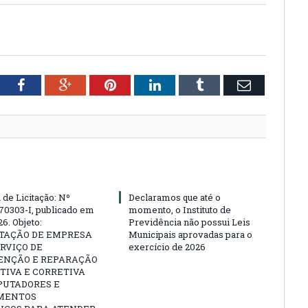
tter
Facebook
Google+
Pinterest
LinkedIn
Tumblr
Email
 de Licitação: Nº
Declaramos que até o
70303-I, publicado em
momento, o Instituto de
6. Objeto:
Previdência não possui Leis
TAÇÃO DE EMPRESA
Municipais aprovadas para o
RVIÇO DE
exercício de 2026
NÇÃO E REPARAÇÃO
TIVA E CORRETIVA
PUTADORES E
MENTOS