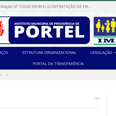
Dispensa de Licitação Nº 7/2026-300404-I (CONTRATAÇÃO DE EMPRESA PARA MANUTENÇÃO E REPARAÇÃO DE APARELHOS DE AR CONDICIONADO, EM ATENDIMENTO ÀS NECESSIDADES DO INSTITUTO DE PREVIDÊNCIA MUNICIPAL DE PORTEL/PA)
IÇOS
ESTRUTURA ORGANIZACIONAL
LEGISLAÇÃO
PORTAL DA TRANSPARÊNCIA
»
,-1
0