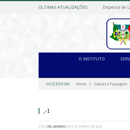
ÚLTIMAS ATUALIZAÇÕES:
O INSTITUTO
SERV
»
VOCÊ ESTÁ EM:
Home
Diárias e Passagens
,-1
POR
CR2-ADMIN5
EM
9 DE JUNHO DE 2022