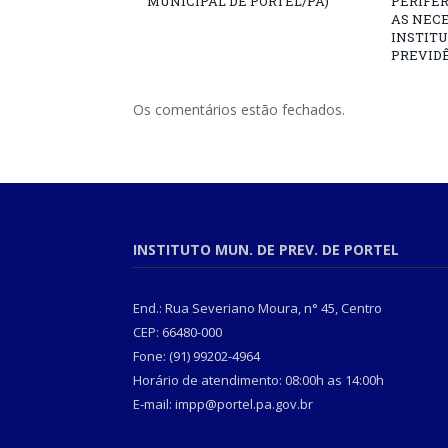
MUNICIPAL DE PORTEL/PA)
PERIFÉ
AS NECE
INSTITU
PREVIDÊ
Os comentários estão fechados.
INSTITUTO MUN. DE PREV. DE PORTEL
End.: Rua Severiano Moura, n° 45, Centro
CEP: 66480-000
Fone: (91) 99202-4964
Horário de atendimento: 08:00h as 14:00h
E-mail: impp@portel.pa.gov.br