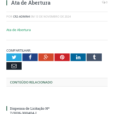
Ata de Abertura
0
POR
CR2-ADMIN4
EM
13 DE NOVEMBRO DE 2024
Ata de Abertura
COMPARTILHAR:
Twitter
Facebook
Google+
Pinterest
LinkedIn
Tumblr
Email
CONTEÚDO RELACIONADO
Dispensa de Licitação Nº
7/2026-300404-I