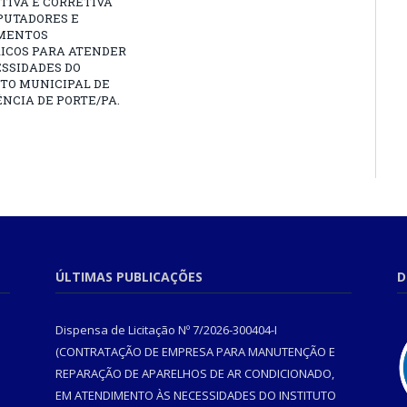
TIVA E CORRETIVA
PUTADORES E
MENTOS
RICOS PARA ATENDER
SSIDADES DO
TO MUNICIPAL DE
NCIA DE PORTE/PA.
ÚLTIMAS PUBLICAÇÕES
D
Dispensa de Licitação Nº 7/2026-300404-I
(CONTRATAÇÃO DE EMPRESA PARA MANUTENÇÃO E
REPARAÇÃO DE APARELHOS DE AR CONDICIONADO,
EM ATENDIMENTO ÀS NECESSIDADES DO INSTITUTO