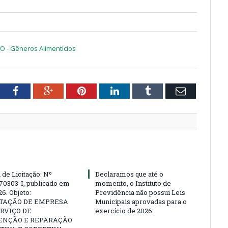
TO - Gêneros Alimentícios
tter
Facebook
Google+
Pinterest
LinkedIn
Tumblr
Email
 de Licitação: Nº
Declaramos que até o
70303-I, publicado em
momento, o Instituto de
6. Objeto:
Previdência não possui Leis
TAÇÃO DE EMPRESA
Municipais aprovadas para o
RVIÇO DE
exercício de 2026
NÇÃO E REPARAÇÃO