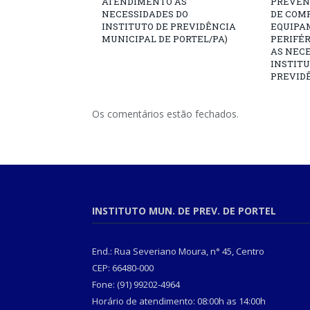
ATENDIMENTO ÀS
PREVEN
NECESSIDADES DO
DE COM
INSTITUTO DE PREVIDÊNCIA
EQUIPA
MUNICIPAL DE PORTEL/PA)
PERIFÉ
AS NECE
INSTITU
PREVIDÊ
Os comentários estão fechados.
INSTITUTO MUN. DE PREV. DE PORTEL
End.: Rua Severiano Moura, n° 45, Centro
CEP: 66480-000
Fone: (91) 99202-4964
Horário de atendimento: 08:00h as 14:00h