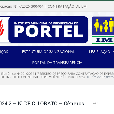
Dispensa de Licitação Nº 7/2026-300404-I (CONTRATAÇÃO DE EMPRESA PARA MANUTENÇÃO E REPARAÇÃO DE APARELHOS DE AR CONDICIONADO, EM ATENDIMENTO ÀS NECESSIDADES DO INSTITUTO DE PREVIDÊNCIA MUNICIPAL DE PORTEL/PA)
IÇOS
ESTRUTURA ORGANIZACIONAL
LEGISLAÇÃO
PORTAL DA TRANSPARÊNCIA
 Eletrônico Nº 001/2024-I (REGISTRO DE PREÇO PARA CONTRATAÇÃO DE EMP
»
 DO INSTITUTO MUNICIPAL DE PREVIDÊNCIA DE PORTEL/PA)
Ata de Registr
2024.2 – N. DE C. LOBATO – Gêneros
0