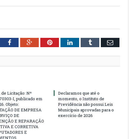
tter
Facebook
Google+
Pinterest
LinkedIn
Tumblr
Email
 de Licitação: Nº
Declaramos que até o
70303-I, publicado em
momento, o Instituto de
6. Objeto:
Previdência não possui Leis
TAÇÃO DE EMPRESA
Municipais aprovadas para o
RVIÇO DE
exercício de 2026
NÇÃO E REPARAÇÃO
TIVA E CORRETIVA
PUTADORES E
MENTOS