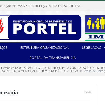
Dispensa de Licitação Nº 7/2026-300404-I (CONTRATAÇÃO DE EMPRESA PARA MANUTENÇÃO E REPARAÇÃO DE APARELHOS DE AR CONDICIONADO, EM ATENDIMENTO ÀS NECESSIDADES DO INSTITUTO DE PREVIDÊNCIA MUNICIPAL DE PORTEL/PA)
IÇOS
ESTRUTURA ORGANIZACIONAL
LEGISLAÇÃO
PORTAL DA TRANSPARÊNCIA
 Eletrônico Nº 001/2024-I (REGISTRO DE PREÇO PARA CONTRATAÇÃO DE EMP
»
 DO INSTITUTO MUNICIPAL DE PREVIDÊNCIA DE PORTEL/PA)
Aviso de Licita
Amazônia
0