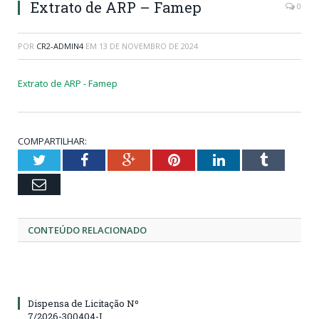
Extrato de ARP – Famep
0
POR
CR2-ADMIN4
EM
13 DE NOVEMBRO DE 2024
Extrato de ARP - Famep
COMPARTILHAR:
Twitter
Facebook
Google+
Pinterest
LinkedIn
Tumblr
Email
CONTEÚDO RELACIONADO
Dispensa de Licitação Nº
7/2026-300404-I