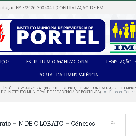
Dispensa de Licitação Nº 7/2026-300404-I (CONTRATAÇÃO DE EMPRESA PARA MANUTENÇÃO E REPARAÇÃO DE APARELHOS DE AR CONDICIONADO, EM ATENDIMENTO ÀS NECESSIDADES DO INSTITUTO DE PREVIDÊNCIA MUNICIPAL DE PORTEL/PA)
IÇOS
ESTRUTURA ORGANIZACIONAL
LEGISLAÇÃO
PORTAL DA TRANSPARÊNCIA
 Eletrônico Nº 001/2024-I (REGISTRO DE PREÇO PARA CONTRATAÇÃO DE EMP
»
 DO INSTITUTO MUNICIPAL DE PREVIDÊNCIA DE PORTEL/PA)
Parecer Contro
trato – N DE C LOBATO – Gêneros
0