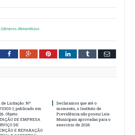
- Gêneros Alimentícios
tter
Facebook
Google+
Pinterest
LinkedIn
Tumblr
Email
 de Licitação: Nº
Declaramos que até o
70303-I, publicado em
momento, o Instituto de
6. Objeto:
Previdência não possui Leis
TAÇÃO DE EMPRESA
Municipais aprovadas para o
RVIÇO DE
exercício de 2026
NÇÃO E REPARAÇÃO