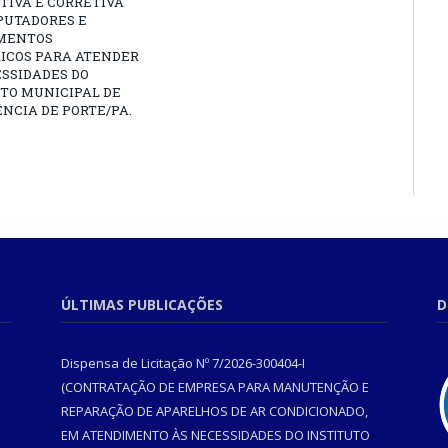
TIVA E CORRETIVA
PUTADORES E
MENTOS
RICOS PARA ATENDER
SSIDADES DO
TO MUNICIPAL DE
NCIA DE PORTE/PA.
ÚLTIMAS PUBLICAÇÕES
D
Dispensa de Licitação Nº 7/2026-300404-I
(CONTRATAÇÃO DE EMPRESA PARA MANUTENÇÃO E
REPARAÇÃO DE APARELHOS DE AR CONDICIONADO,
EM ATENDIMENTO ÀS NECESSIDADES DO INSTITUTO