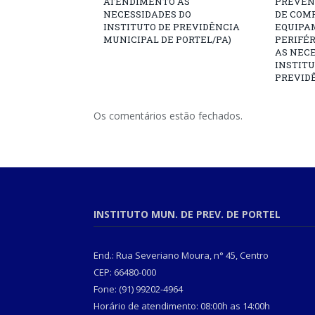
ATENDIMENTO ÀS
PREVEN
NECESSIDADES DO
DE COM
INSTITUTO DE PREVIDÊNCIA
EQUIPA
MUNICIPAL DE PORTEL/PA)
PERIFÉ
AS NECE
INSTITU
PREVIDÊ
Os comentários estão fechados.
INSTITUTO MUN. DE PREV. DE PORTEL
End.: Rua Severiano Moura, n° 45, Centro
CEP: 66480-000
Fone: (91) 99202-4964
Horário de atendimento: 08:00h as 14:00h