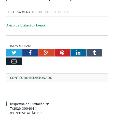
POR
CR2-ADMIN3
EM
19 DE OUTUBRO DE 2022
Aviso de Licitação - Ioepa
COMPARTILHAR:
Twitter
Facebook
Google+
Pinterest
LinkedIn
Tumblr
Email
CONTEÚDO RELACIONADO
Dispensa de Licitação Nº
7/2026-300404-I
(CONTRATAÇÃO DE