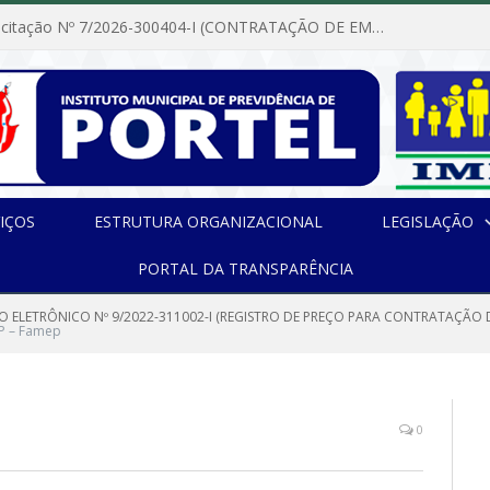
Dispensa de Licitação Nº 7/2026-300404-I (CONTRATAÇÃO DE EMPRESA PARA MANUTENÇÃO E REPARAÇÃO DE APARELHOS DE AR CONDICIONADO, EM ATENDIMENTO ÀS NECESSIDADES DO INSTITUTO DE PREVIDÊNCIA MUNICIPAL DE PORTEL/PA)
IÇOS
ESTRUTURA ORGANIZACIONAL
LEGISLAÇÃO
PORTAL DA TRANSPARÊNCIA
O ELETRÔNICO Nº 9/2022-311002-I (REGISTRO DE PREÇO PARA CONTRATAÇÃO 
RP – Famep
0