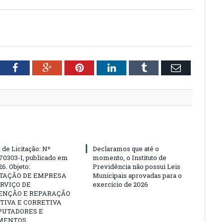
tter
Facebook
Google+
Pinterest
LinkedIn
Tumblr
Email
 de Licitação: Nº
Declaramos que até o
70303-I, publicado em
momento, o Instituto de
6. Objeto:
Previdência não possui Leis
TAÇÃO DE EMPRESA
Municipais aprovadas para o
RVIÇO DE
exercício de 2026
NÇÃO E REPARAÇÃO
TIVA E CORRETIVA
PUTADORES E
MENTOS