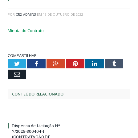
POR
CR2-ADMIN3
EM
19 DE OUTUBRO DE 2022
Minuta do Contrato
COMPARTILHAR:
Twitter
Facebook
Google+
Pinterest
LinkedIn
Tumblr
Email
CONTEÚDO RELACIONADO
Dispensa de Licitação Nº
7/2026-300404-I
(CONTRATAÇÃO DE