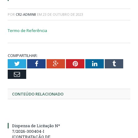
POR
CR2-ADMIN8
EM
23 DE OUTUBRO DE 2023
Termo de Referência
COMPARTILHAR:
Twitter
Facebook
Google+
Pinterest
LinkedIn
Tumblr
Email
CONTEÚDO RELACIONADO
Dispensa de Licitação Nº
7/2026-300404-I
(CONTRATAÇÃO DE