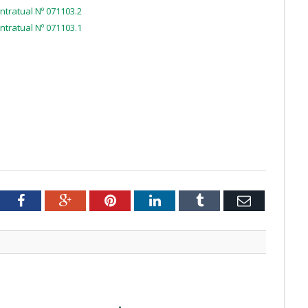
ntratual Nº 071103.2
ntratual Nº 071103.1
tter
Facebook
Google+
Pinterest
LinkedIn
Tumblr
Email