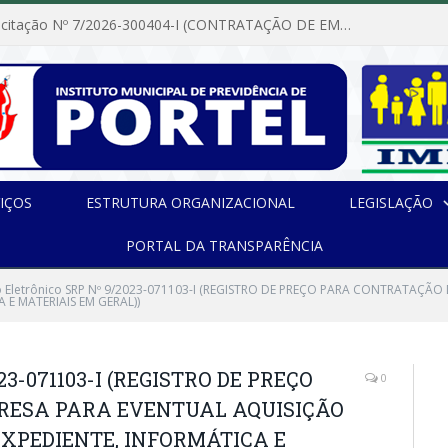
Dispensa de Licitação Nº 7/2026-300404-I (CONTRATAÇÃO DE EMPRESA PARA MANUTENÇÃO E REPARAÇÃO DE APARELHOS DE AR CONDICIONADO, EM ATENDIMENTO ÀS NECESSIDADES DO INSTITUTO DE PREVIDÊNCIA MUNICIPAL DE PORTEL/PA)
IÇOS
ESTRUTURA ORGANIZACIONAL
LEGISLAÇÃO
PORTAL DA TRANSPARÊNCIA
 Eletrônico SRP Nº 9/2023-071103-I (REGISTRO DE PREÇO PARA CONTRATAÇÃ
E MATERIAIS EM GERAL))
023-071103-I (REGISTRO DE PREÇO
0
RESA PARA EVENTUAL AQUISIÇÃO
EXPEDIENTE, INFORMÁTICA E