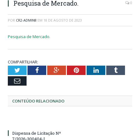
Pesquisa de Mercado.
0
POR
CR2-ADMIN8
EM
18 DE AGOSTO DE 2023
Pesquisa de Mercado.
COMPARTILHAR:
Twitter
Facebook
Google+
Pinterest
LinkedIn
Tumblr
Email
CONTEÚDO RELACIONADO
Dispensa de Licitação Nº
7/2026-300404-I