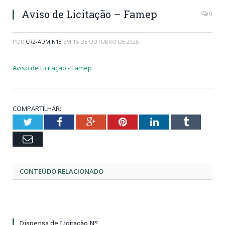
Aviso de Licitação – Famep
0
POR
CR2-ADMIN18
EM
15 DE OUTUBRO DE 2025
Aviso de Licitação - Famep
COMPARTILHAR:
Twitter
Facebook
Google+
Pinterest
LinkedIn
Tumblr
Email
CONTEÚDO RELACIONADO
Dispensa de Licitação Nº