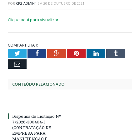
POR
CR2-ADMIN4
EM
20 DE OUTUBRO DE 2021
Clique aqui para visualizar
COMPARTILHAR:
Twitter
Facebook
Google+
Pinterest
LinkedIn
Tumblr
Email
CONTEÚDO RELACIONADO
Dispensa de Licitação Nº
7/2026-300404-I
(CONTRATAÇÃO DE
EMPRESA PARA
MANUTENÇÃO E