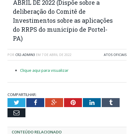
ABRIL DE 2022 (Dispõe sobre a
deliberação do Comitê de
Investimentos sobre as aplicações
do RRPS do município de Portel-
PA)
POR
CR2-ADMIN3
EM
7 DE ABRIL DE 2022
ATOS OFICIAIS
Clique aqui para visualizar
COMPARTILHAR:
Twitter
Facebook
Google+
Pinterest
LinkedIn
Tumblr
Email
CONTEÚDO RELACIONADO