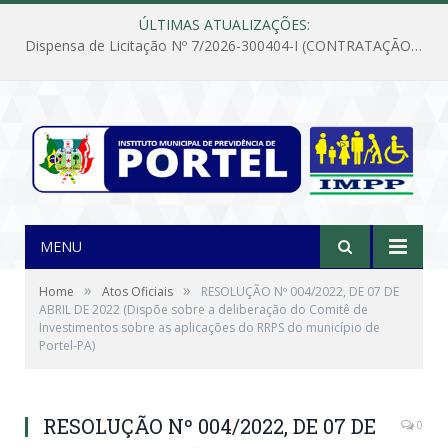
ÚLTIMAS ATUALIZAÇÕES:
Dispensa de Licitação Nº 7/2026-300404-I (CONTRATAÇÃO DE EMPRESA PARA MANUTENÇÃO E REPARAÇÃO DE APARELHOS DE AR CONDICIONADO, EM ATENDIMENTO ÀS NECESSIDADES DO INSTITUTO DE PREVIDÊNCIA MUNICIPAL DE PORTEL/PA)
MENU
»
»
Home
Atos Oficiais
RESOLUÇÃO Nº 004/2022, DE 07 DE
ABRIL DE 2022 (Dispõe sobre a deliberação do Comitê de
Investimentos sobre as aplicações do RRPS do município de
Portel-PA)
RESOLUÇÃO Nº 004/2022, DE 07 DE
0