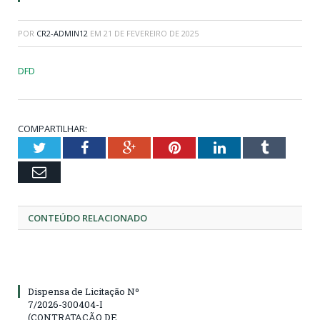
POR
CR2-ADMIN12
EM
21 DE FEVEREIRO DE 2025
DFD
COMPARTILHAR:
Twitter
Facebook
Google+
Pinterest
LinkedIn
Tumblr
Email
CONTEÚDO RELACIONADO
Dispensa de Licitação Nº
7/2026-300404-I
(CONTRATAÇÃO DE