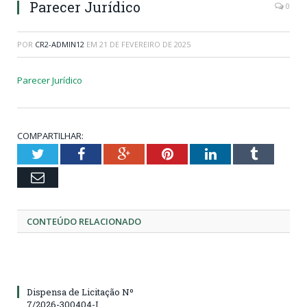
Parecer Jurídico
0
POR
CR2-ADMIN12
EM
21 DE FEVEREIRO DE 2025
Parecer Jurídico
COMPARTILHAR:
Twitter
Facebook
Google+
Pinterest
LinkedIn
Tumblr
Email
CONTEÚDO RELACIONADO
Dispensa de Licitação Nº
7/2026-300404-I